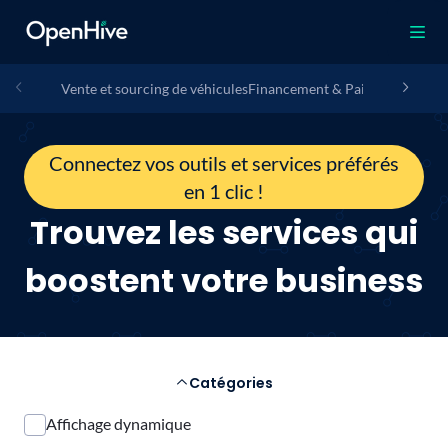
Vente et sourcing de véhicules
Financement & Paiement
Assura
Connectez vos outils et services préférés
en 1 clic !
Trouvez les services qui
boostent votre business
Catégories
Affichage dynamique