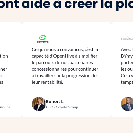
 ont aidé à créer la p
Ce qui nous a convaincus, c’est la
Avec 
ation
capacité d’OpenHive à simplifier
BYmyC
le parcours de nos partenaires
parte
gner
concessionnaires pour continuer
les ou
et
à travailler sur la progression de
Cela 
es
leur rentabilité.
temps
Benoît L.
 Groupe
CEO - Coyote Group