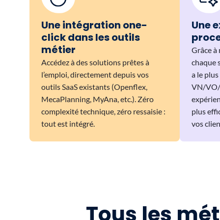
Une intégration one-
Une e
click dans les outils
proce
métier
Grâce à 
Accédez à des solutions prêtes à
chaque s
l’emploi, directement depuis vos
a le plu
outils SaaS existants (Openflex,
VN/VO/at
MecaPlanning, MyAna, etc.). Zéro
expérien
complexité technique, zéro ressaisie :
plus eff
tout est intégré.
vos clien
Tous les mét