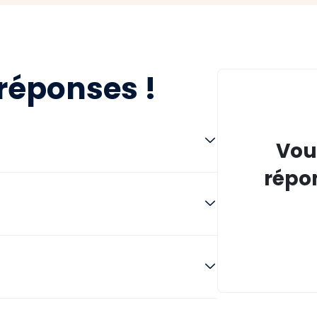
réponses !
Vou
répon