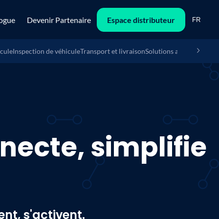
ogue
Devenir Partenaire
Espace distributeur
FR
icule
Inspection de véhicule
Transport et livraison
Solutions anti-vol
Bornes
necte, simplifie
nt, s'activent.