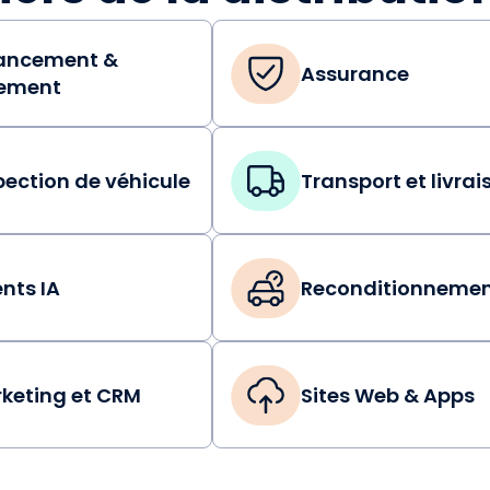
ancement &
Assurance
ement
pection de véhicule
Transport et livrai
nts IA
Reconditionneme
keting et CRM
Sites Web & Apps