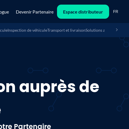
ogue
Devenir Partenaire
Espace distributeur
FR
icule
Inspection de véhicule
Transport et livraison
Solutions anti-vol
Bornes
n auprès de
e
tre Partenaire