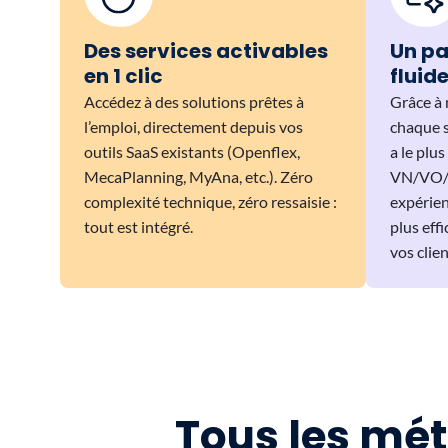
Des services activables
Un pa
en 1 clic
fluid
Accédez à des solutions prêtes à
Grâce à 
l’emploi, directement depuis vos
chaque s
outils SaaS existants (Openflex,
a le plu
MecaPlanning, MyAna, etc.). Zéro
VN/VO/at
complexité technique, zéro ressaisie :
expérien
tout est intégré.
plus eff
vos clien
Tous les mét