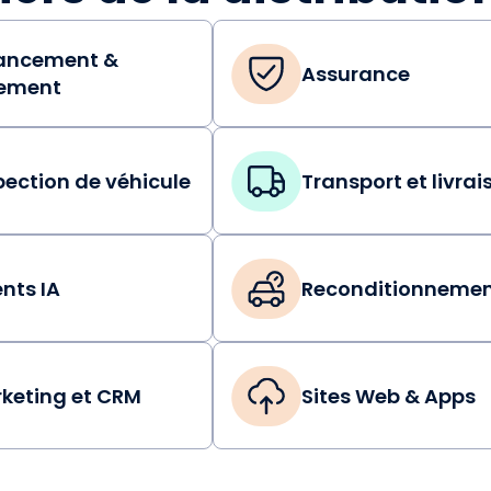
ancement &
Assurance
ement
pection de véhicule
Transport et livrai
nts IA
Reconditionneme
keting et CRM
Sites Web & Apps