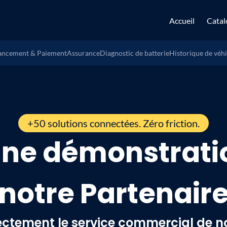
Accueil
Catal
ancement & Paiement
Assurance
Diagnostic de batterie
Historique de véh
+50 solutions connectées. Zéro friction.
ne démonstratio
notre Partenair
ectement le service commercial de no