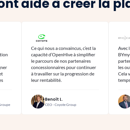
 ont aidé à créer la p
Ce qui nous a convaincus, c’est la
Avec 
ation
capacité d’OpenHive à simplifier
BYmyC
le parcours de nos partenaires
parte
gner
concessionnaires pour continuer
les ou
et
à travailler sur la progression de
Cela 
es
leur rentabilité.
temps
Benoît L.
 Groupe
CEO - Coyote Group