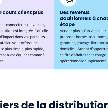
rcours client plus
Des revenus
e
additionnels à cha
étape
nos connecteurs universels,
olution est intégrée là où elle
Vendez plus qu’un véhicule :
s d’impact dans vos parcours
proposez bornes, assurances,
elier. Vous offrez une
garanties, gravage, livraison à
ce plus simple, plus rapide,
domicile… Autant d’opportun
icace à vos équipes comme à
chiffre d’affaires sans charge
ts.
opérationnelle supplémentai
iers de la distributi