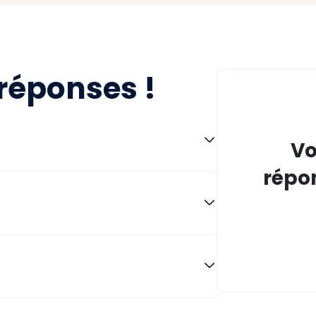
réponses !
Vo
répon