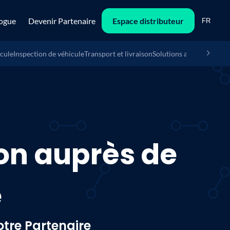
ogue
Devenir Partenaire
Espace distributeur
FR
icule
Inspection de véhicule
Transport et livraison
Solutions anti-vol
Bornes
n auprès de
e
tre Partenaire