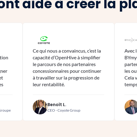
 ont aidé à créer la p
Ce qui nous a convaincus, c’est la
Avec 
ation
capacité d’OpenHive à simplifier
BYmyC
le parcours de nos partenaires
parte
gner
concessionnaires pour continuer
les ou
et
à travailler sur la progression de
Cela 
es
leur rentabilité.
temps
Benoît L.
 Groupe
CEO - Coyote Group