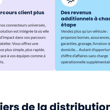
rcours client plus
Des revenus
e
additionnels à cha
étape
nos connecteurs universels,
olution est intégrée là où elle
Vendez plus qu’un véhicule :
s d’impact dans vos parcours
proposez bornes, assurances,
elier. Vous offrez une
garanties, gravage, livraison à
ce plus simple, plus rapide,
domicile… Autant d’opportun
icace à vos équipes comme à
chiffre d’affaires sans charge
ts.
opérationnelle supplémentai
iers de la distributi