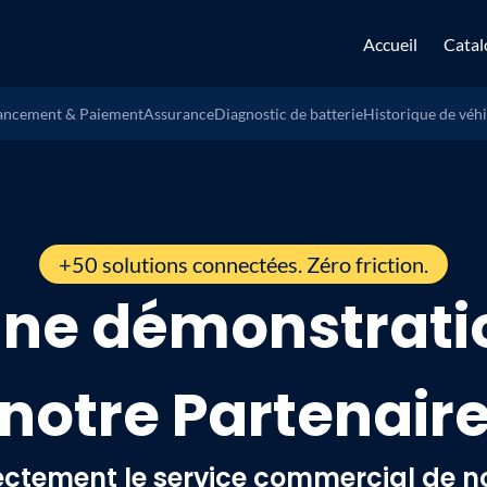
Accueil
Catal
ancement & Paiement
Assurance
Diagnostic de batterie
Historique de véh
+50 solutions connectées. Zéro friction.
ne démonstratio
notre Partenair
ectement le service commercial de no