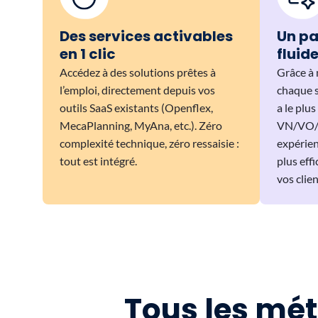
Des services activables
Un pa
en 1 clic
fluid
Accédez à des solutions prêtes à
Grâce à 
l’emploi, directement depuis vos
chaque s
outils SaaS existants (Openflex,
a le plu
MecaPlanning, MyAna, etc.). Zéro
VN/VO/at
complexité technique, zéro ressaisie :
expérien
tout est intégré.
plus eff
vos clien
Tous les mét