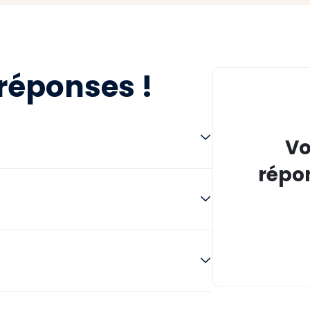
réponses !
Vo
répon