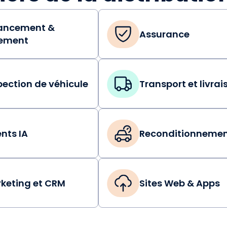
ancement &
Assurance
ement
pection de véhicule
Transport et livrai
nts IA
Reconditionneme
keting et CRM
Sites Web & Apps